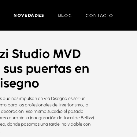
NOVEDADES
BLOG
CONTACTO
zzi Studio MVD
 sus puertas en
Disegno
s que nos impulsan en Via Disegno es ser un
ro para los profesionales del interiorismo, la
la decoración. Eso mismo sucedió el pasado
rzo durante la inauguración del local de Bellizzi
eo, donde pasamos una tarde inolvidable con
.