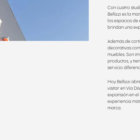
Con cuatro stud
Bellizzi es la m
los espacios de 
brindan una exp
Además de corti
decorativas como
muebles. Son im
productos, y ti
servicio diferenc
Hoy Bellizzi ab
visitar en Via D
expansión en el
experiencia más 
marca.