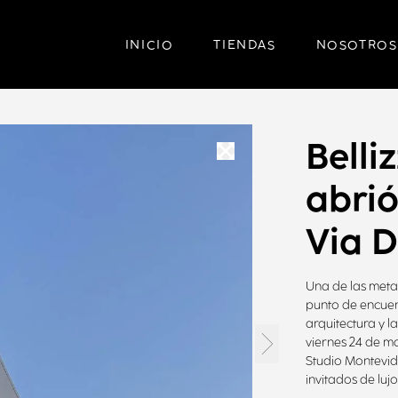
INICIO
TIENDAS
NOSOTROS
Belli
abrió
Via 
Una de las meta
punto de encuent
arquitectura y 
viernes 24 de ma
Studio Montevid
invitados de lujo