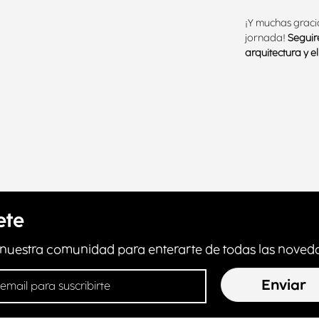
¡Y muchas gracia
jornada!
Seguir
arquitectura y e
ete
 nuestra comunidad para enterarte de todas las noveda
Enviar