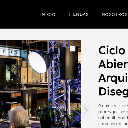
INICIO
TIENDAS
NOSOTROS
Ciclo
Abier
Arqui
Dise
Promover el int
pilares que nos
haber albergado
encuentro de ar