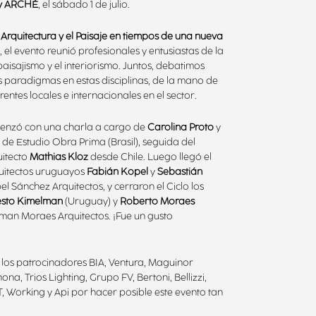
 y ARCHÉ
, el sábado 1 de julio.
 Arquitectura y el Paisaje en tiempos de una nueva
"
, el evento reunió profesionales y entusiastas de la
 paisajismo y el interiorismo. Juntos, debatimos
s paradigmas en estas disciplinas, de la mano de
entes locales e internacionales en el sector.
enzó con una charla a cargo de
Carolina Proto
y
i
de Estudio Obra Prima (Brasil), seguida del
uitecto
Mathias Kloz
desde Chile. Luego llegó el
quitectos uruguayos
Fabián Kopel
y
Sebastián
l Sánchez Arquitectos, y cerraron el Ciclo los
esto Kimelman
(Uruguay) y
Roberto Moraes
lman Moraes Arquitectos. ¡Fue un gusto
os patrocinadores BIA, Ventura, Maguinor
na, Trios Lighting, Grupo FV, Bertoni, Bellizzi,
 Working y Api por hacer posible este evento tan