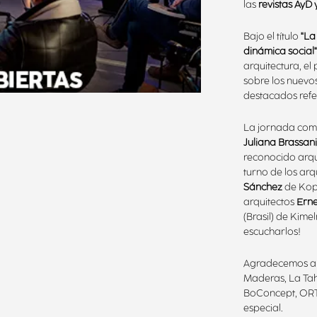
las
revistas AyD
Bajo el título
"La
dinámica social
arquitectura, el
sobre los nuevo
destacados refer
La jornada com
Juliana Brassan
reconocido arq
turno de los ar
Sánchez
de Kope
arquitectos
Ern
(Brasil) de Kime
escucharlos!
Agradecemos a l
Maderas, La Taho
BoConcept, ORT,
especial.