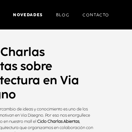
NOVEDADES
BLOG
CONTACTO
 Charlas
tas sobre
tectura en Via
gno
ercambio de ideas y conocimiento es uno de los
 motivan en Via Disegno. Por eso nos enorgullece
 en nuestro mall el
Ciclo Charlas Abiertas
,
quitectura que organizamos en colaboración con