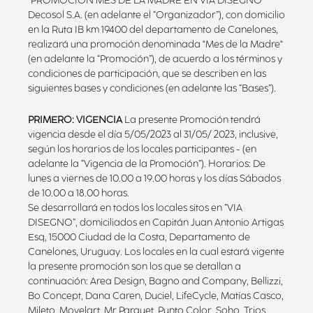
"PROMOCION MES DE LA MADRE EN VIA DISEGNO"
Decosol S.A. (en adelante el “Organizador”), con domicilio
en la Ruta IB km 19400 del departamento de Canelones,
realizará una promoción denominada "Mes de la Madre"
(en adelante la “Promoción”), de acuerdo a los términos y
condiciones de participación, que se describen en las
siguientes bases y condiciones (en adelante las “Bases”).
PRIMERO: VIGENCIA
La presente Promoción tendrá
vigencia desde el día 5/05/2023 al 31/05/ 2023, inclusive,
según los horarios de los locales participantes - (en
adelante la “Vigencia de la Promoción”). Horarios: De
lunes a viernes de 10.00 a 19.00 horas y los días Sábados
de 10.00 a 18.00 horas.
Se desarrollará en todos los locales sitos en “VIA
DISEGNO”, domiciliados en Capitán Juan Antonio Artigas
Esq, 15000 Ciudad de la Costa, Departamento de
Canelones, Uruguay. Los locales en la cual estará vigente
la presente promoción son los que se detallan a
continuación: Area Design, Bagno and Company, Bellizzi,
Bo Concept, Dana Caren, Duciel, LifeCycle, Matías Casco,
Mileto, Movelart, Mr Parquet, Punto Color, Soho, Trios