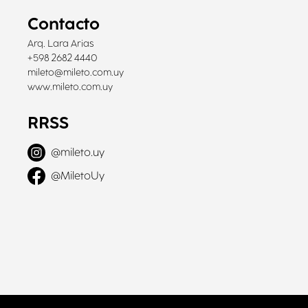
Contacto
Arq. Lara Arias
+598 2682 4440
mileto@mileto.com.uy
www.mileto.com.uy
RRSS
@
mileto.uy
@
MiletoUy