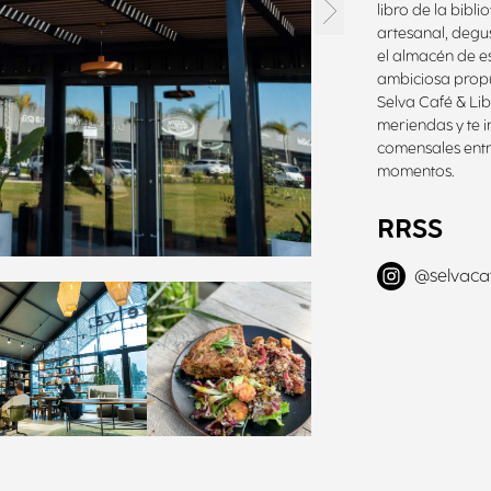
libro de la bibli
artesanal, degu
el almacén de e
ambiciosa propu
Selva Café & Li
meriendas y te i
comensales entr
momentos.
RRSS
@
selvaca