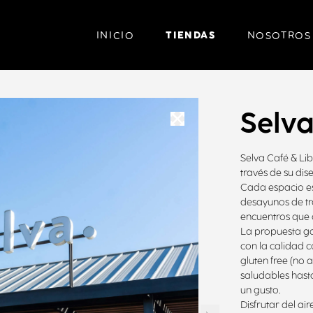
TIENDAS
INICIO
NOSOTROS
Selva
Selva Café & Lib
través de su di
Cada espacio es
desayunos de tra
encuentros que 
La propuesta ga
con la calidad 
gluten free (no 
saludables hasta
un gusto.
Disfrutar del ai