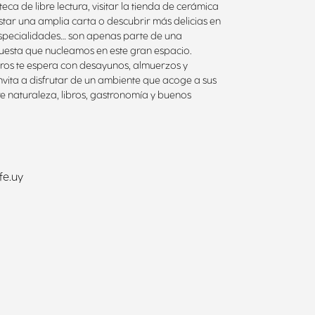
oteca de libre lectura, visitar la tienda de cerámica
star una amplia carta o descubrir más delicias en
specialidades… son apenas parte de una
esta que nucleamos en este gran espacio.
bros te espera con desayunos, almuerzos y
nvita a disfrutar de un ambiente que acoge a sus
e naturaleza, libros, gastronomía y buenos
fe.uy