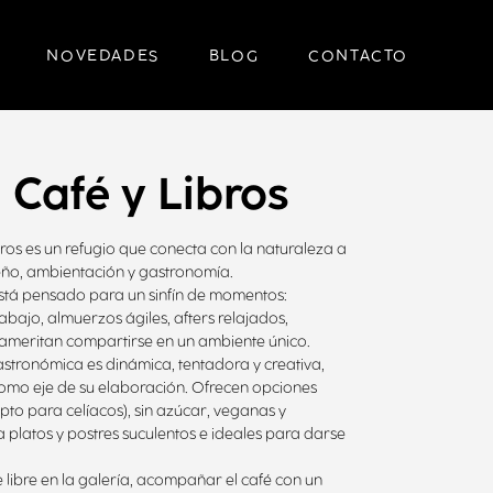
NOVEDADES
BLOG
CONTACTO
 Café y Libros
ros es un refugio que conecta con la naturaleza a
seño, ambientación y gastronomía.
tá pensado para un sinfín de momentos:
bajo, almuerzos ágiles, afters relajados,
ameritan compartirse en un ambiente único.
stronómica es dinámica, tentadora y creativa,
como eje de su elaboración. Ofrecen opciones
apto para celíacos), sin azúcar, veganas y
 platos y postres suculentos e ideales para darse
re libre en la galería, acompañar el café con un